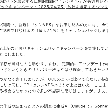
他社VPSを凌駕する圧倒的性能の「シンVPS」が実質月額2
クキャンペーン - 2025/04/03 | 他社を凌駕するシン
ン期間中、新規に『シンVPS』をお申し込みの方には、 全
ご契約で月額料金の《最大71％》をキャッシュバックしま
が上記のとおりキャッシュバックキャンペーンを実施して
とにしました。
保存が可能なのも助かりますね。 定期的にアップデート作
いざというときのリカバリ手段はやはり確保しておきたいの
つがなく完了しましたが、GCEのころに比べて心なしか快
モリは同じ、CPUはシンVPSのほうが上とはいえ、ここま
る機会もなかったので多少不思議な感じはしますが、まあ
成や詰まったときの調査に生成AI (Claude 3.7 Sonn