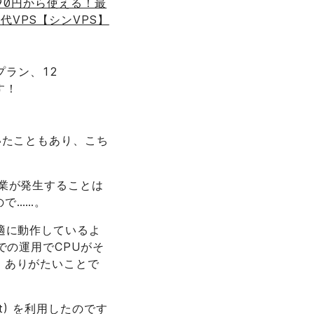
90円から使える！最
世代VPS【シンVPS】
プラン、12
す！
いたこともあり、こち
業が発生することは
で……。
適に動作しているよ
での運用でCPUがそ
、ありがたいことで
et) を利用したのです