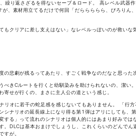
で、繰り返さざるを得ないセーブ＆ロード。 高レベル武器
すが、素材用立てるだけで何回「だららららら、ぴろりん
てもクリアに差し支えはない」なレベルっぽいのが救いな
度の悲劇が残るってあたり、すごく戦争なのだなと思った
うべきCルートを行くと幼馴染みを助けられないの、潔い
わ寄せが行くの、まさに主人公の道という感じ。
シナリオに若干の蛇足感を感じないてもありません。 「行
ンシナリオの延長線上になり得る第1弾はアリにしても、第
変する」って流れのシナリオは個人的にはあまり好みでは
す。DLCは基本おまけでしょうし、これくらいのどんでん
ですが。